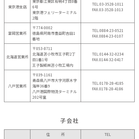
東京都江東区有明4丁目8番
TEL.03-3528-1011
東京港支店
6号
FAX.03-3528-1013
東京港フェリーターミナル
2階
〒774-0002
TEL.0884-23-0521
富岡営業所
徳島県阿南市豊益町吉田1
FAX.0884-23-0107
番地
〒053-8711
北海道苫小牧市王子町2丁
TEL.0144-32-0234
北海道営業所
目1番1号
FAX.0144-32-0417
王子製紙㈱苫小牧工場内
〒039-1161
青森県八戸市大字河原木字
TEL.0178-28-4185
八戸営業所
海岸36番9
FAX.0178-28-4186
八戸港国際物流ターミナル
202号室
子会社
住 所
TEL