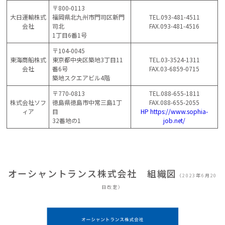
〒800-0113
大日運輸株式
福岡県北九州市門司区新門
TEL.093-481-4511
会社
司北
FAX.093-481-4516
1丁目6番1号
〒104-0045
東海商船株式
東京都中央区築地3丁目11
TEL.03-3524-1311
会社
番6号
FAX.03-6859-0715
築地スクエアビル4階
〒770-0813
TEL.088-655-1811
株式会社ソフ
徳島県徳島市中常三島1丁
FAX.088-655-2055
ィア
目
HP https://www.sophia-
32番地の1
job.net/
オーシャントランス株式会社 組織図
（2023年6月20
日改定）