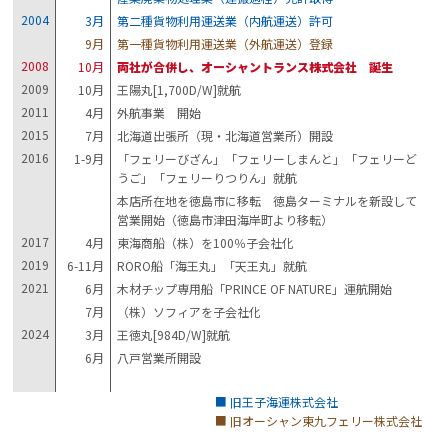
2004
3月
第二種貨物利用運送業（内航運送）許可
9月
第一種貨物利用運送業（外航運送）登録
2008
10月
両社が合併し、オーシャントランス株式会社 誕生
2009
10月
王陽丸[1,700D/W]就航
2011
4月
外航事業 開始
2015
7月
北海道出張所（現・北海道営業所）開設
2016
1-9月
「フェリーびざん」「フェリーしまんと」「フェリーど
うご」「フェリーりつりん」就航
本店所在地を徳島市に移転 徳島ターミナルを新設して
営業開始（徳島市津田海岸町より移転）
2017
4月
東海商船（株）を100％子会社化
2019
6-11月
RORO船「海王丸」「天王丸」就航
2021
6月
木材チップ専用船「PRINCE OF NATURE」運航開始
7月
（株）ソフィアを子会社化
2024
3月
王徳丸[984D/W]就航
6月
八戸営業所開設
■ 旧王子海運株式会社
■ 旧オーシャン東九フェリー株式会社