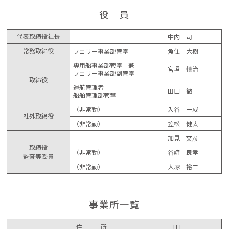
役 員
代表取締役社長
中内 司
常務取締役
フェリー事業部管掌
魚住 大樹
専用船事業部管掌 兼
宮垣 慎治
フェリー事業部副管掌
取締役
運航管理者
田口 徹
船舶管理部管掌
（非常勤）
入谷 一成
社外取締役
（非常勤）
笠松 健太
加見 文彦
取締役
（非常勤）
谷﨑 良孝
監査等委員
（非常勤）
大塚 裕二
事業所一覧
住 所
TEL