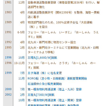
1981
12月
自動車運送取扱業登録（東陸自登第2836号）を行い、輪
送部門を強化
1983
4月
内航運送取扱業許可（関W2398号）を取得、海陸一貫輸
送に着手
1989
4月
物流部門強化のため、100％出資子会社「大日運輸
（株）」を設立
1991
6-9月
フェリー「おーしゃん いーすと」「おーしゃん うえ
すと」就航
1992
4月
北九州・新門司港に物流センター設立
1995
2月
北九州・新門司ターミナルにて営業開始（北九州・日明
ターミナルより移転）
1996
10月
王翔丸[1,600D/W]就航
1996
10-11月
フェリー「おーしゃん さうす」「おーしゃん のー
す」就航
1999
7月
王子海運（株）に社名変更
11月
RORO船（苫小牧・日南航路）運航管理業開始
石油類仲介及び販売業開始
2000
7月
第一種貨物利用運送業（陸上・九州）登録
2002
2月
王隆丸[730D/W]就航
10月
第一種貨物利用運送業（陸上・関東）登録
産業廃棄物処理業（運搬過程）免許取得