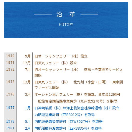
沿 革
HISTORY
1970
9月
旧オーシャンフェリー（株）設立
1971
12月
旧東九フェリー（株）設立
1972
7月
旧オーシャンフェリー（株） 徳島－千葉間でサービス
開始
1973
12月
旧東九フェリー（株） 北九州（小倉・日明）－東京間
でサービス開始
1976
2月
オーシャン東九フェリー（株）を設立、資本金12億円
一般旅客定期航路事業免許（九州第9270号）を取得
1977
1月
旧神崎製紙（株）の海上物流会社神崎運輸（株）設立
内航運送業許可（四B3012号）を取得
1978
5月
内航運送取扱業許可（四W3027号）を取得
1981
2月
内航船舶貸渡業許可（四R3835号）を取得