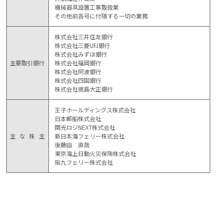
機械器具設置工事取扱業
その他前各号に付随する一切の業務
株式会社三井住友銀行
株式会社三菱UFJ銀行
株式会社みずほ銀行
主要取引銀行
株式会社福岡銀行
株式会社阿波銀行
株式会社四国銀行
株式会社徳島大正銀行
王子ホールディングス株式会社
日本郵船株式会社
関光ロジNEXT株式会社
主な株主
新日本海フェリー株式会社
後藤田 直哉
東京海上日動火災保険株式会社
阪九フェリー株式会社