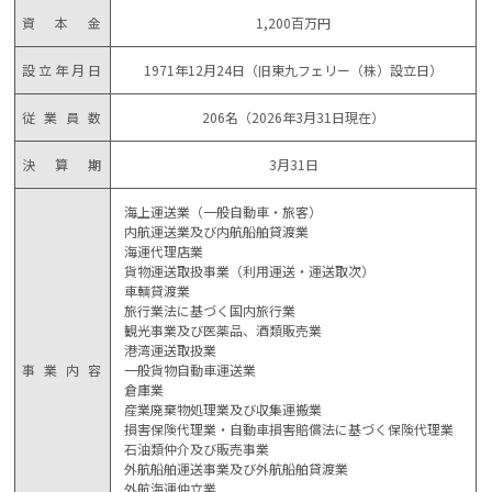
資本金
1,200百万円
設立年月日
1971年12月24日（旧東九フェリー（株）設立日）
従業員数
206名（2026年3月31日現在）
決算期
3月31日
海上運送業（一般自動車・旅客）
内航運送業及び内航船舶貸渡業
海運代理店業
貨物運送取扱事業（利用運送・運送取次）
車輌貸渡業
旅行業法に基づく国内旅行業
観光事業及び医薬品、酒類販売業
港湾運送取扱業
事業内容
一般貨物自動車運送業
倉庫業
産業廃棄物処理業及び収集運搬業
損害保険代理業・自動車損害賠償法に基づく保険代理業
石油類仲介及び販売事業
外航船舶運送事業及び外航船舶貸渡業
外航海運仲立業