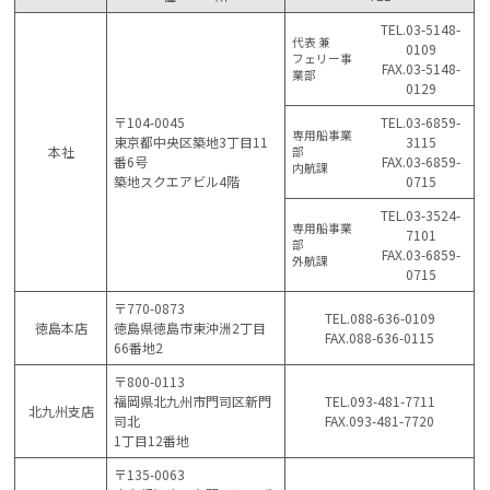
TEL.03-5148-
代表 兼
0109
フェリー事
FAX.03-5148-
業部
0129
〒104-0045
TEL.03-6859-
専用船事業
東京都中央区築地3丁目11
3115
本社
部
番6号
FAX.03-6859-
内航課
築地スクエアビル4階
0715
TEL.03-3524-
専用船事業
7101
部
FAX.03-6859-
外航課
0715
〒770-0873
TEL.088-636-0109
徳島本店
徳島県徳島市東沖洲2丁目
FAX.088-636-0115
66番地2
〒800-0113
福岡県北九州市門司区新門
TEL.093-481-7711
北九州支店
司北
FAX.093-481-7720
1丁目12番地
〒135-0063